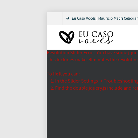
Eu Caso Vocês | Mauricio Macri Celebra
Revolution Slider Error: You have some jquery.
This includes make eliminates the revolution 
To fix it you can:
1. In the Slider Settings -> Troubleshooting
2. Find the double jquery.js include and re