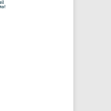
il
to!