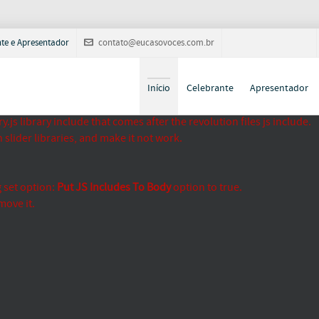
nte e Apresentador
contato@eucasovoces.com.br
Início
Celebrante
Apresentador
js library include that comes after the revolution files js include.
slider libraries, and make it not work.
 set option:
Put JS Includes To Body
option to true.
move it.